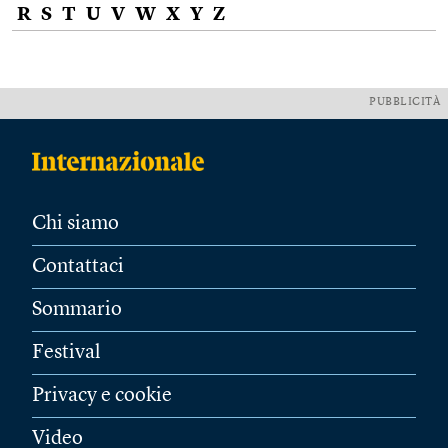
R
S
T
U
V
W
X
Y
Z
PUBBLICITÀ
Chi siamo
Contattaci
Sommario
Festival
Privacy e cookie
Video