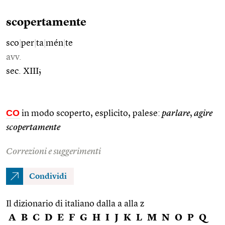
scopertamente
sco
|
per
|
ta
|
mén
|
te
avv.
sec. XIII;
CO
in modo scoperto, esplicito, palese:
parlare
,
agire
scopertamente
Correzioni e suggerimenti
Condividi
Il dizionario di italiano dalla a alla z
A
B
C
D
E
F
G
H
I
J
K
L
M
N
O
P
Q