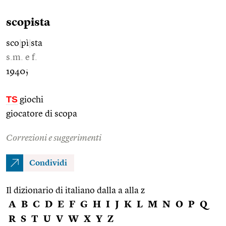
scopista
sco
|
pì
|
sta
s.m. e f.
1940;
TS
giochi
giocatore di scopa
Correzioni e suggerimenti
Condividi
Il dizionario di italiano dalla a alla z
A
B
C
D
E
F
G
H
I
J
K
L
M
N
O
P
Q
R
S
T
U
V
W
X
Y
Z