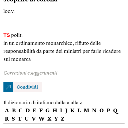
loc.v.
TS
polit.
in un ordinamento monarchico, rifiuto delle
responsabilità da parte dei ministri per farle ricadere
sul monarca
Correzioni e suggerimenti
Condividi
Il dizionario di italiano dalla a alla z
A
B
C
D
E
F
G
H
I
J
K
L
M
N
O
P
Q
R
S
T
U
V
W
X
Y
Z