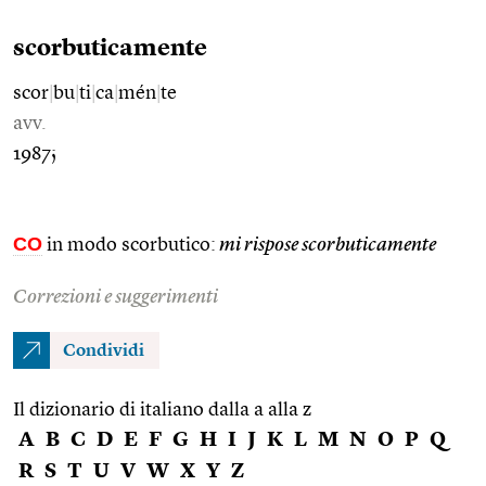
scorbuticamente
scor
|
bu
|
ti
|
ca
|
mén
|
te
avv.
1987;
CO
in modo scorbutico:
mi rispose scorbuticamente
Correzioni e suggerimenti
Condividi
Il dizionario di italiano dalla a alla z
A
B
C
D
E
F
G
H
I
J
K
L
M
N
O
P
Q
R
S
T
U
V
W
X
Y
Z