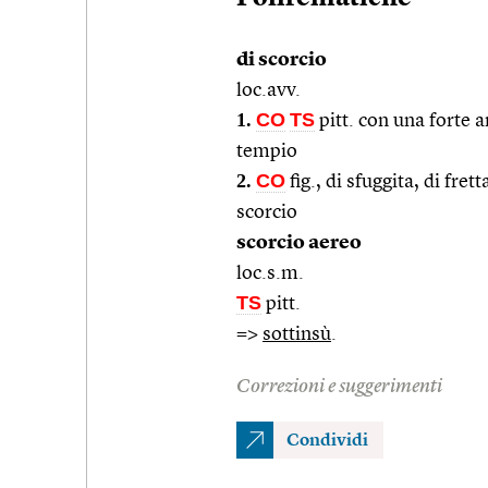
di scorcio
loc.avv.
1.
CO
TS
pitt. con una forte a
tempio
2.
CO
fig., di sfuggita, di fret
scorcio
scorcio aereo
loc.s.m.
TS
pitt.
=>
sottinsù
.
Correzioni e suggerimenti
Condividi