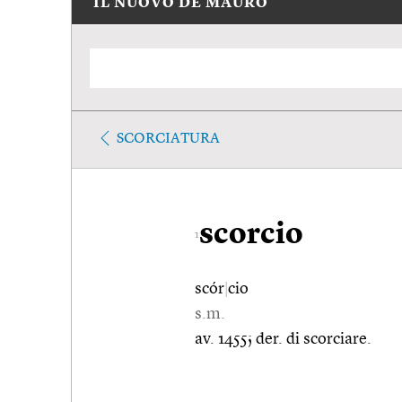
IL NUOVO DE MAURO
SCORCIATURA
scorcio
1
scór
|
cio
s.m.
av. 1455; der. di scorciare.