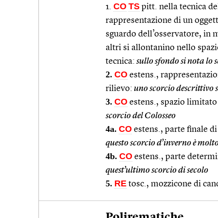
CO
TS
1.
pitt. nella tecnica de
rappresentazione di un oggett
sguardo dell’osservatore, in m
altri si allontanino nello spaz
tecnica:
sullo sfondo si nota lo 
2.
CO
estens., rappresentazio
rilievo:
uno scorcio descrittivo 
3.
CO
estens., spazio limitato
scorcio del Colosseo
4a.
CO
estens., parte finale d
questo scorcio d’inverno è molto
4b.
CO
estens., parte determi
quest’ultimo scorcio di secolo
5.
RE
tosc., mozzicone di can
Polirematiche