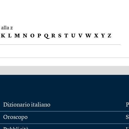
 alla z
K
L
M
N
O
P
Q
R
S
T
U
V
W
X
Y
Z
Dizionario italiano
P
Oroscopo
S