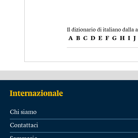
Il dizionario di italiano dalla a
A
B
C
D
E
F
G
H
I
J
Chi siamo
Contattaci