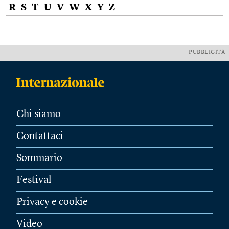
R
S
T
U
V
W
X
Y
Z
PUBBLICITÀ
Chi siamo
Contattaci
Sommario
Festival
Privacy e cookie
Video