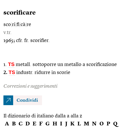
scorificare
sco
|
ri
|
fi
|
cà
|
re
v.tr.
1965; cfr. fr. scorifier.
TS
1.
metall. sottoporre un metallo a scorificazione
2.
TS
industr. ridurre in scorie
Correzioni e suggerimenti
Condividi
Il dizionario di italiano dalla a alla z
A
B
C
D
E
F
G
H
I
J
K
L
M
N
O
P
Q