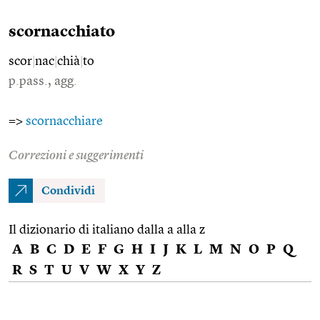
scornacchiato
scor
|
nac
|
chià
|
to
p.pass., agg.
=>
scornacchiare
Correzioni e suggerimenti
Condividi
Il dizionario di italiano dalla a alla z
A
B
C
D
E
F
G
H
I
J
K
L
M
N
O
P
Q
R
S
T
U
V
W
X
Y
Z