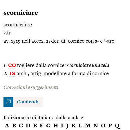
scorniciare
scor
|
ni
|
cià
|
re
v.tr.
1
1
av. 1519 nell'accez. 2; der. di
cornice con s- e
-are.
CO
1.
togliere dalla cornice:
scorniciare una tela
2.
TS
arch., artig. modellare a forma di cornice
Correzioni e suggerimenti
Condividi
Il dizionario di italiano dalla a alla z
A
B
C
D
E
F
G
H
I
J
K
L
M
N
O
P
Q