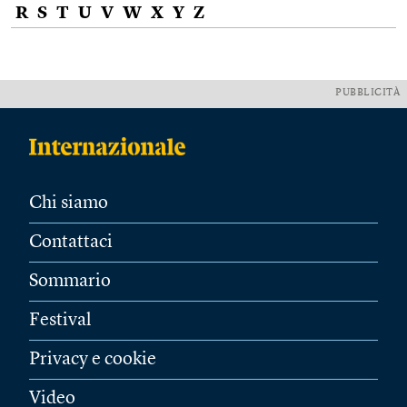
R
S
T
U
V
W
X
Y
Z
PUBBLICITÀ
Chi siamo
Contattaci
Sommario
Festival
Privacy e cookie
Video