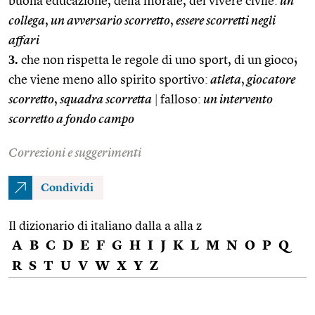
buona educazione, della morale, del vivere civile:
un
collega
,
un avversario scorretto
,
essere scorretti negli
affari
3.
che non rispetta le regole di uno sport, di un gioco;
che viene meno allo spirito sportivo:
atleta
,
giocatore
scorretto
,
squadra scorretta
|
falloso:
un intervento
scorretto a fondo campo
Correzioni e suggerimenti
Condividi
Il dizionario di italiano dalla a alla z
A
B
C
D
E
F
G
H
I
J
K
L
M
N
O
P
Q
R
S
T
U
V
W
X
Y
Z