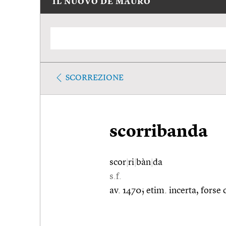
IL NUOVO DE MAURO
SCORREZIONE
scorribanda
scor
|
ri
|
bàn
|
da
s.f.
av. 1470; etim. incerta, forse