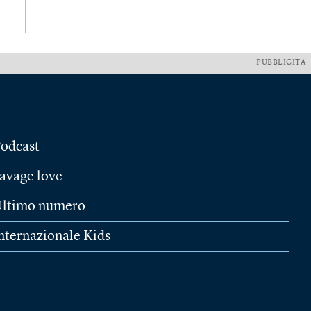
PUBBLICITÀ
odcast
avage love
ltimo numero
nternazionale Kids