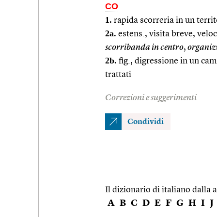
CO
1.
rapida scorreria in un terri
2a.
estens., visita breve, veloc
scorribanda in centro
,
organiz
2b.
fig., digressione in un ca
trattati
Correzioni e suggerimenti
Condividi
Il dizionario di italiano dalla a
A
B
C
D
E
F
G
H
I
J