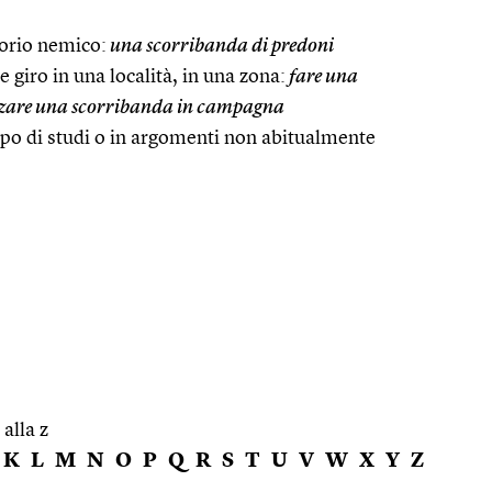
torio nemico:
una scorribanda di predoni
e giro in una località, in una zona:
fare una
zare una scorribanda in campagna
mpo di studi o in argomenti non abitualmente
 alla z
K
L
M
N
O
P
Q
R
S
T
U
V
W
X
Y
Z