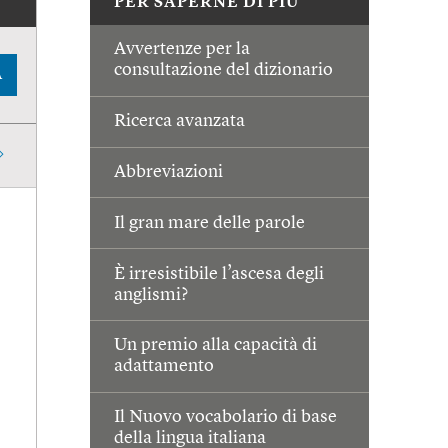
PER SAPERNE DI PIÙ
Avvertenze per la
consultazione del dizionario
A
Ricerca avanzata
Abbreviazioni
Il gran mare delle parole
È irresistibile l’ascesa degli
anglismi?
Un premio alla capacità di
adattamento
Il Nuovo vocabolario di base
della lingua italiana