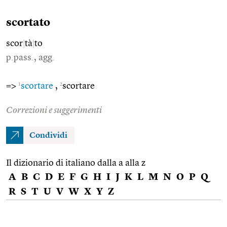
scortato
scor
|
tà
|
to
p.pass., agg.
1
2
=>
scortare
,
scortare
Correzioni e suggerimenti
Condividi
Il dizionario di italiano dalla a alla z
A
B
C
D
E
F
G
H
I
J
K
L
M
N
O
P
Q
R
S
T
U
V
W
X
Y
Z