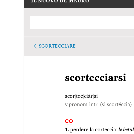
IL NUOVO DE MAURO
SCORTECCIARE
scortecciarsi
scor
|
tec
|
ciàr
|
si
v.pronom.intr. (si scortéccia)
CO
1.
perdere la corteccia:
le betul