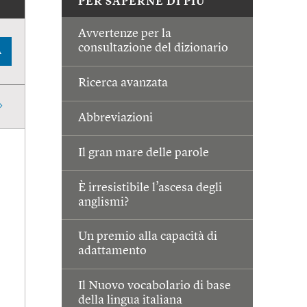
PER SAPERNE DI PIÙ
Avvertenze per la
consultazione del dizionario
A
Ricerca avanzata
Abbreviazioni
Il gran mare delle parole
È irresistibile l’ascesa degli
anglismi?
Un premio alla capacità di
adattamento
Il Nuovo vocabolario di base
della lingua italiana