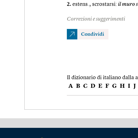
2.
estens., scrostarsi:
il muro s
Correzioni e suggerimenti
Condividi
Il dizionario di italiano dalla a
A
B
C
D
E
F
G
H
I
J