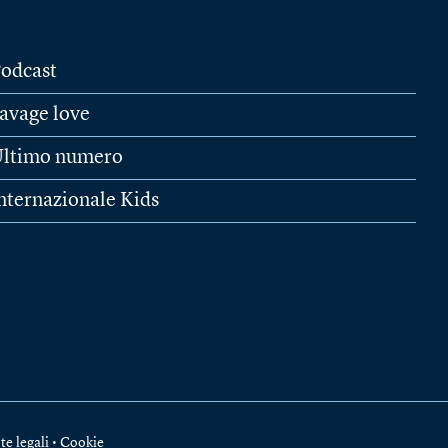
odcast
avage love
ltimo numero
nternazionale Kids
te legali
•
Cookie