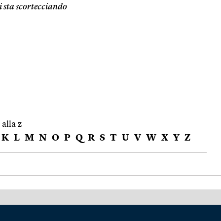
i sta scortecciando
 alla z
K
L
M
N
O
P
Q
R
S
T
U
V
W
X
Y
Z