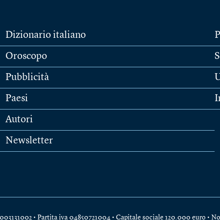
Dizionario italiano
P
Oroscopo
S
Pubblicità
U
Paesi
I
Autori
Newsletter
e 04003131002 • Partita iva 04850721004 • Capitale sociale 120.000 euro •
No