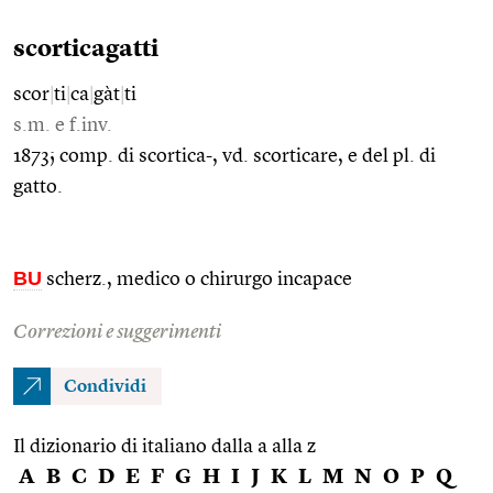
scorticagatti
scor
|
ti
|
ca
|
gàt
|
ti
s.m. e f.inv.
1873; comp. di scortica-, vd. scorticare, e del pl. di
gatto.
BU
scherz., medico o chirurgo incapace
Correzioni e suggerimenti
Condividi
Il dizionario di italiano dalla a alla z
A
B
C
D
E
F
G
H
I
J
K
L
M
N
O
P
Q