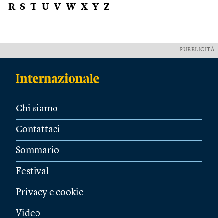
R
S
T
U
V
W
X
Y
Z
PUBBLICITÀ
Chi siamo
Contattaci
Sommario
Festival
Privacy e cookie
Video