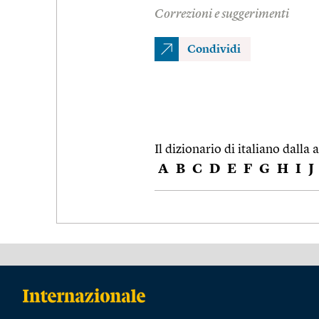
Correzioni e suggerimenti
Condividi
Il dizionario di italiano dalla a
A
B
C
D
E
F
G
H
I
J