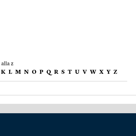
 alla z
K
L
M
N
O
P
Q
R
S
T
U
V
W
X
Y
Z