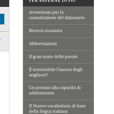
PER SAPERNE DI PIÙ
Avvertenze per la
consultazione del dizionario
A
Ricerca avanzata
Abbreviazioni
Il gran mare delle parole
È irresistibile l’ascesa degli
anglismi?
Un premio alla capacità di
adattamento
Il Nuovo vocabolario di base
della lingua italiana