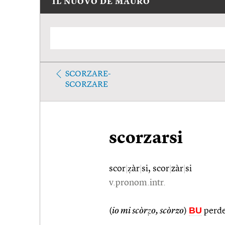
IL NUOVO DE MAURO
SCORZARE-
SCORZARE
scorzarsi
scor
|
ẓàr
|
si, scor
|
zàr
|
si
v.pronom.intr.
BU
(
io mi scòrẓo, scòrzo
)
perde