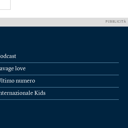
PUBBLICITÀ
odcast
avage love
ltimo numero
nternazionale Kids