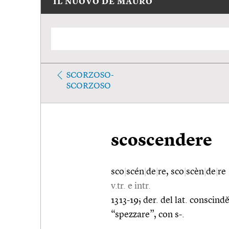
IL NUOVO DE MAURO
SCORZOSO-
SCORZOSO
scoscendere
sco
|
scén
|
de
|
re, sco
|
scèn
|
de
|
re
v.tr. e intr.
1313-19; der. del lat. conscind
“spezzare”, con s-.