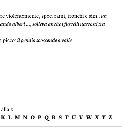
re violentemente, spec. rami, tronchi e sim.:
un
ndo alberi …, solleva anche i fuscelli nascosti tra
 picco:
il pendio scoscende a valle
 alla z
K
L
M
N
O
P
Q
R
S
T
U
V
W
X
Y
Z