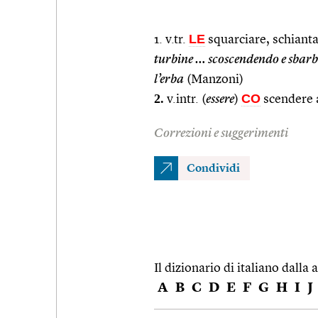
LE
1. v.tr.
squarciare, schianta
turbine … scoscendendo e sbarba
l’erba
(Manzoni)
2.
CO
v.intr. (
essere
)
scendere a
Correzioni e suggerimenti
Condividi
Il dizionario di italiano dalla a
A
B
C
D
E
F
G
H
I
J