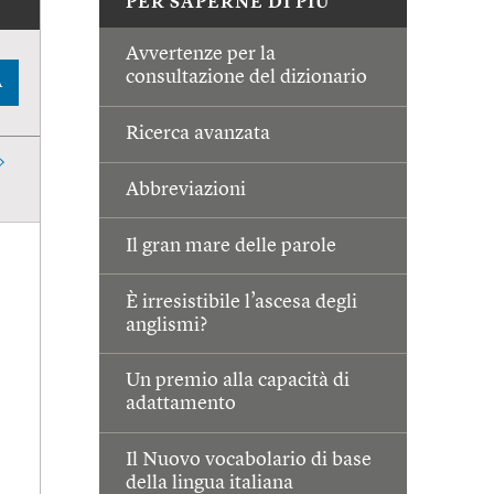
PER SAPERNE DI PIÙ
Avvertenze per la
consultazione del dizionario
A
Ricerca avanzata
Abbreviazioni
Il gran mare delle parole
È irresistibile l’ascesa degli
anglismi?
Un premio alla capacità di
adattamento
Il Nuovo vocabolario di base
della lingua italiana