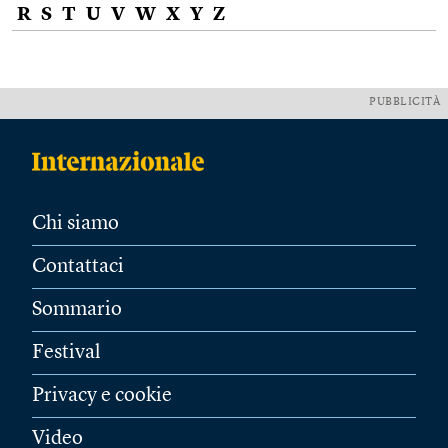
R
S
T
U
V
W
X
Y
Z
PUBBLICITÀ
Chi siamo
Contattaci
Sommario
Festival
Privacy e cookie
Video