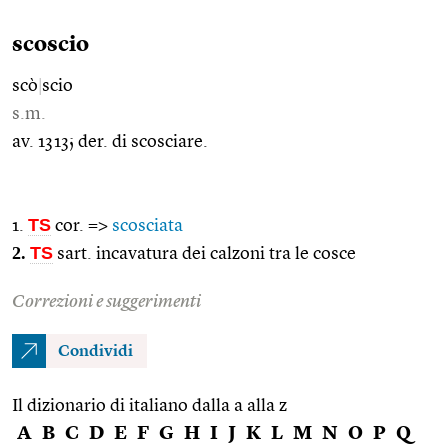
scoscio
scò
|
scio
s.m.
av. 1313; der. di scosciare.
TS
1.
cor. =>
scosciata
2.
TS
sart. incavatura dei calzoni tra le cosce
Correzioni e suggerimenti
Condividi
Il dizionario di italiano dalla a alla z
A
B
C
D
E
F
G
H
I
J
K
L
M
N
O
P
Q