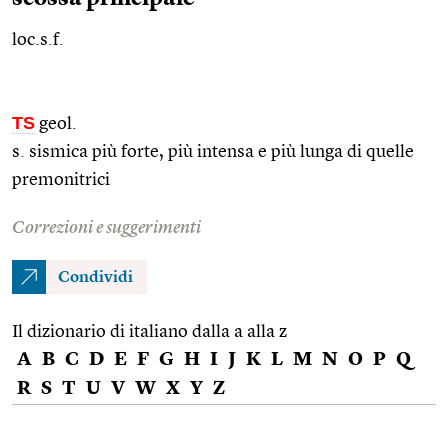
loc.s.f.
TS
geol.
s. sismica più forte, più intensa e più lunga di quelle
premonitrici
Correzioni e suggerimenti
Condividi
Il dizionario di italiano dalla a alla z
A
B
C
D
E
F
G
H
I
J
K
L
M
N
O
P
Q
R
S
T
U
V
W
X
Y
Z