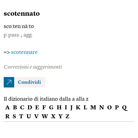
scotennato
sco
|
ten
|
nà
|
to
p.pass., agg.
=>
scotennare
Correzioni e suggerimenti
Condividi
Il dizionario di italiano dalla a alla z
A
B
C
D
E
F
G
H
I
J
K
L
M
N
O
P
Q
R
S
T
U
V
W
X
Y
Z