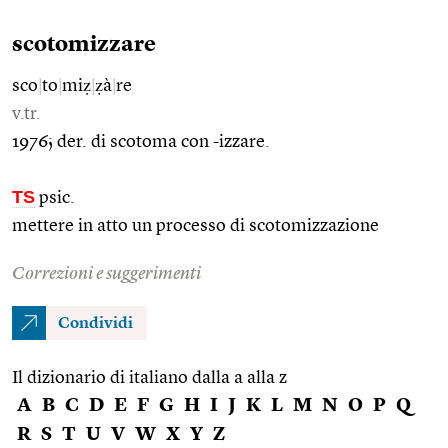
scotomizzare
sco
|
to
|
miẓ
|
ẓà
|
re
v.tr.
1976; der. di scotoma con -izzare.
TS
psic.
mettere in atto un processo di scotomizzazione
Correzioni e suggerimenti
Condividi
Il dizionario di italiano dalla a alla z
A
B
C
D
E
F
G
H
I
J
K
L
M
N
O
P
Q
R
S
T
U
V
W
X
Y
Z