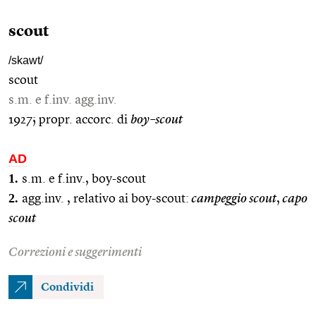
scout
/skawt/
scout
s.m. e f.inv. agg.inv.
1927; propr. accorc. di
boy–scout
AD
1.
s.m. e f.inv., boy-scout
2.
agg.inv. , relativo ai boy-scout:
campeggio scout
,
capo
scout
Correzioni e suggerimenti
Condividi