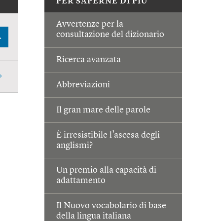
PER SAPERNE DI PIÙ
Avvertenze per la
consultazione del dizionario
A
Ricerca avanzata
Abbreviazioni
Il gran mare delle parole
È irresistibile l’ascesa degli
anglismi?
Un premio alla capacità di
adattamento
Il Nuovo vocabolario di base
della lingua italiana