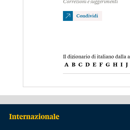
Correzioni e suggerimenti
Condividi
Il dizionario di italiano dalla a
A
B
C
D
E
F
G
H
I
J