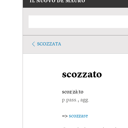
IL NUOVO DE MAURO
SCOZZATA
scozzato
scoz
|
zà
|
to
p.pass., agg.
=>
scozzare