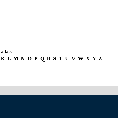
 alla z
K
L
M
N
O
P
Q
R
S
T
U
V
W
X
Y
Z