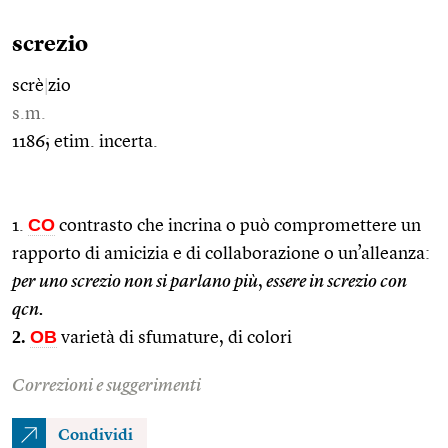
screzio
scrè
|
zio
s.m.
1186; etim. incerta.
CO
1.
contrasto che incrina o può compromettere un
rapporto di amicizia e di collaborazione o un’alleanza:
per uno screzio non si parlano più
,
essere in screzio con
qcn.
2.
OB
varietà di sfumature, di colori
Correzioni e suggerimenti
Condividi