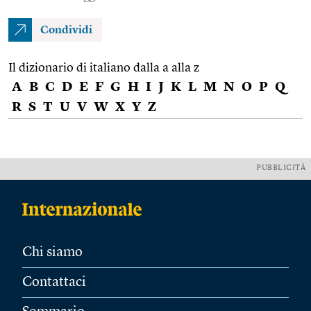
Condividi
Il dizionario di italiano dalla a alla z
A
B
C
D
E
F
G
H
I
J
K
L
M
N
O
P
Q
R
S
T
U
V
W
X
Y
Z
PUBBLICITÀ
Chi siamo
Contattaci