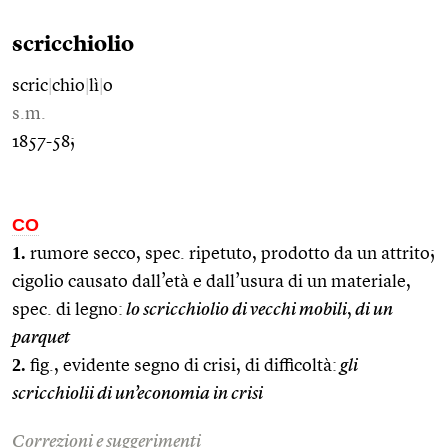
scricchiolio
scric
|
chio
|
lì
|
o
s.m.
1857-58;
CO
1.
rumore secco, spec. ripetuto, prodotto da un attrito;
cigolio causato dall’età e dall’usura di un materiale,
spec. di legno:
lo scricchiolio di vecchi mobili
,
di un
parquet
2.
fig., evidente segno di crisi, di difficoltà:
gli
scricchiolii di un’economia in crisi
Correzioni e suggerimenti