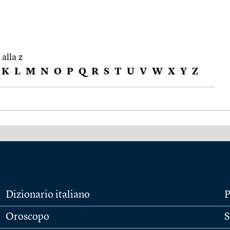
 alla z
K
L
M
N
O
P
Q
R
S
T
U
V
W
X
Y
Z
Dizionario italiano
P
Oroscopo
S