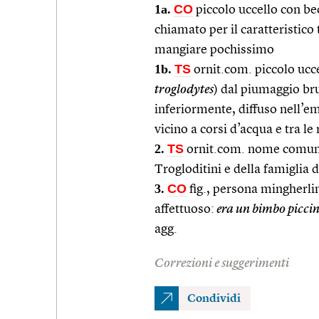
1a.
CO
piccolo uccello con bec
chiamato per il caratteristico
mangiare pochissimo
1b.
TS
ornit.com. piccolo ucc
troglodytes
) dal piumaggio br
inferiormente, diffuso nell’em
vicino a corsi d’acqua e tra le
2.
TS
ornit.com. nome comunem
Trogloditini e della famiglia 
3.
CO
fig., persona mingherlin
affettuoso:
era un bimbo piccin
agg.
Correzioni e suggerimenti
Condividi