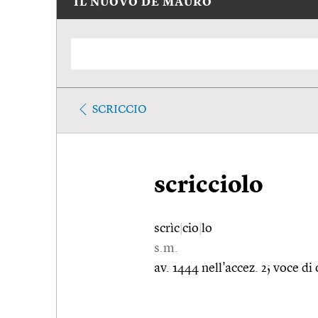
IL NUOVO DE MAURO
SCRICCIO
scricciolo
scrìc
|
cio
|
lo
s.m.
av. 1444 nell'accez. 2; voce di