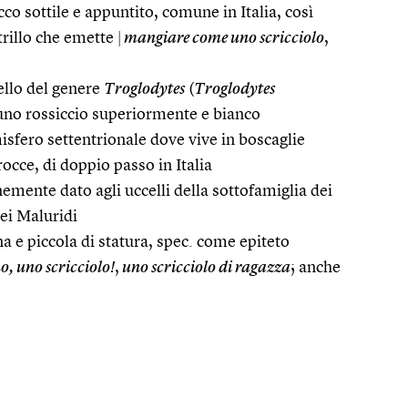
co sottile e appuntito, comune in Italia, così
 trillo che emette
|
mangiare come uno scricciolo
,
ello del genere
Troglodytes
(
Troglodytes
uno rossiccio superiormente e bianco
isfero settentrionale dove vive in boscaglie
 rocce, di doppio passo in Italia
ente dato agli uccelli della sottofamiglia dei
dei Maluridi
a e piccola di statura, spec. come epiteto
o, uno scricciolo!
,
uno scricciolo di ragazza
; anche