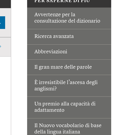
PER SAPERNE DI PIÙ
Avvertenze per la
consultazione del dizionario
A
Ricerca avanzata
Abbreviazioni
Il gran mare delle parole
È irresistibile l’ascesa degli
anglismi?
Un premio alla capacità di
adattamento
Il Nuovo vocabolario di base
della lingua italiana