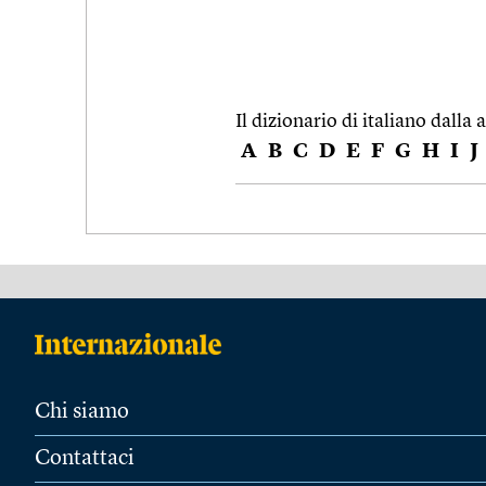
Il dizionario di italiano dalla a
A
B
C
D
E
F
G
H
I
J
Chi siamo
Contattaci