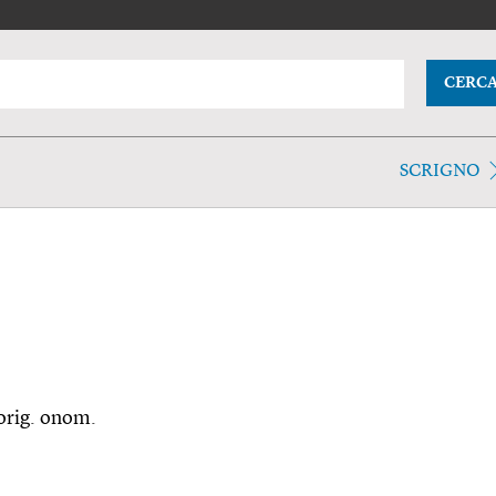
CERC
SCRIGNO
 orig. onom.