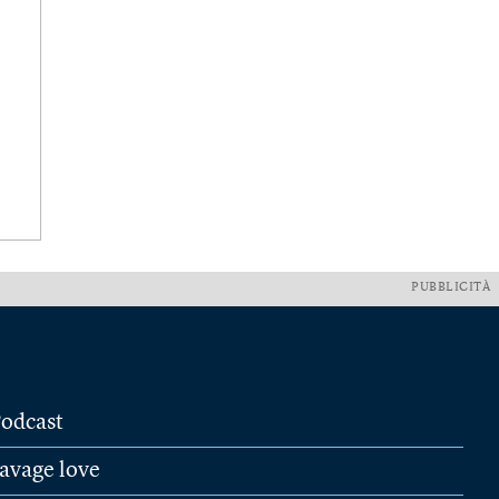
PUBBLICITÀ
odcast
avage love