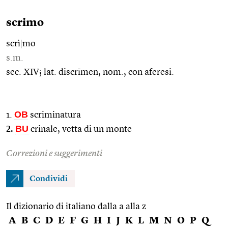
scrimo
scrì
|
mo
s.m.
sec. XIV; lat. discrīmen, nom., con aferesi.
OB
1.
scriminatura
2.
BU
crinale, vetta di un monte
Correzioni e suggerimenti
Condividi
Il dizionario di italiano dalla a alla z
A
B
C
D
E
F
G
H
I
J
K
L
M
N
O
P
Q