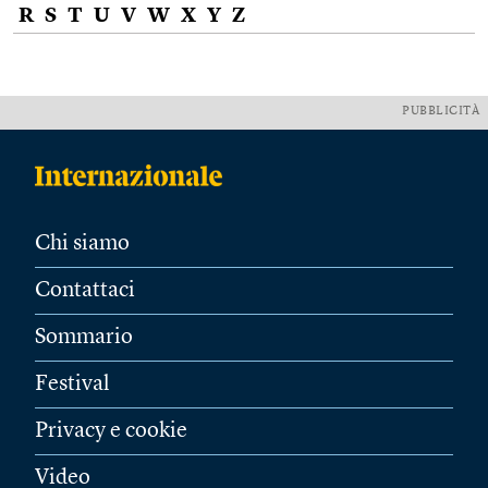
R
S
T
U
V
W
X
Y
Z
PUBBLICITÀ
Chi siamo
Contattaci
Sommario
Festival
Privacy e cookie
Video