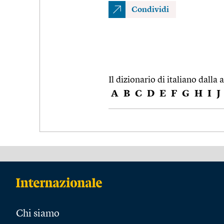
Condividi
Il dizionario di italiano dalla a
A
B
C
D
E
F
G
H
I
J
Chi siamo