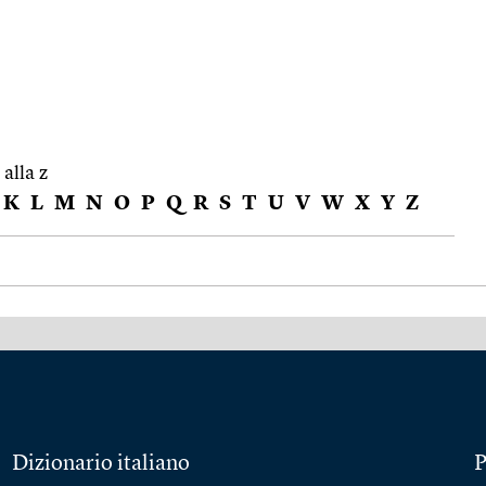
 alla z
K
L
M
N
O
P
Q
R
S
T
U
V
W
X
Y
Z
Dizionario italiano
P