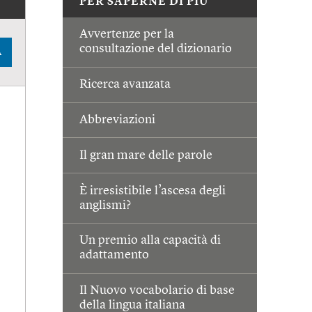
PER SAPERNE DI PIÙ
Avvertenze per la
consultazione del dizionario
A
Ricerca avanzata
Abbreviazioni
Il gran mare delle parole
È irresistibile l’ascesa degli
anglismi?
Un premio alla capacità di
adattamento
Il Nuovo vocabolario di base
della lingua italiana