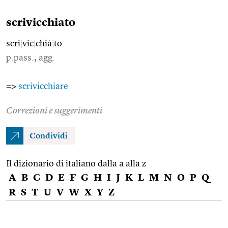
scrivicchiato
scri
|
vic
|
chià
|
to
p.pass., agg.
=>
scrivicchiare
Correzioni e suggerimenti
Condividi
Il dizionario di italiano dalla a alla z
A
B
C
D
E
F
G
H
I
J
K
L
M
N
O
P
Q
R
S
T
U
V
W
X
Y
Z