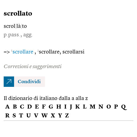
scrollato
scrol
|
là
|
to
p.pass., agg.
1
2
=>
scrollare
,
scrollare, scrollarsi
Correzioni e suggerimenti
Condividi
Il dizionario di italiano dalla a alla z
A
B
C
D
E
F
G
H
I
J
K
L
M
N
O
P
Q
R
S
T
U
V
W
X
Y
Z