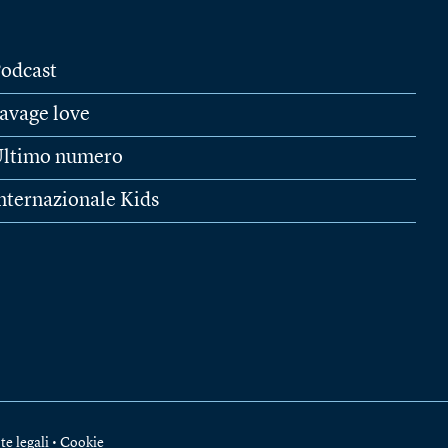
odcast
avage love
ltimo numero
nternazionale Kids
te legali
•
Cookie