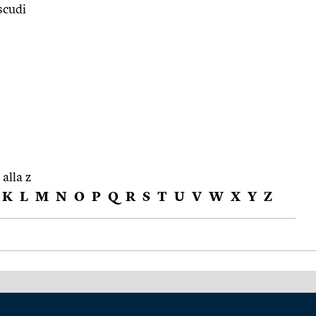
scudi
 alla z
K
L
M
N
O
P
Q
R
S
T
U
V
W
X
Y
Z