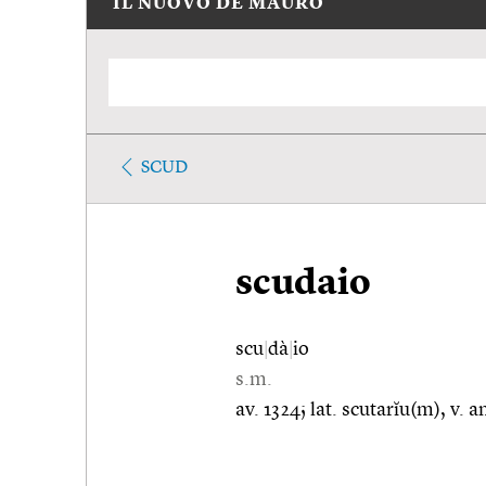
IL NUOVO DE MAURO
SCUD
scudaio
scu
|
dà
|
io
s.m.
av. 1324; lat. scutarĭu(m), v. 