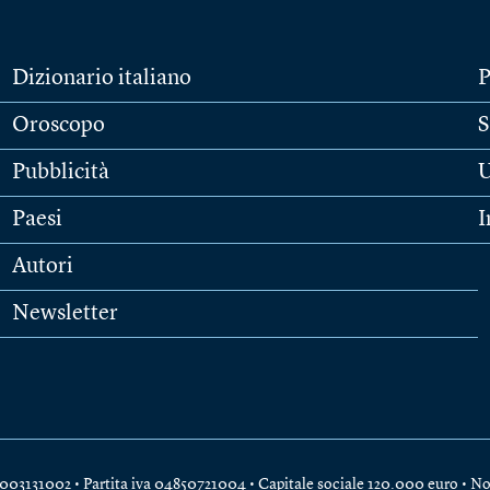
Dizionario italiano
P
Oroscopo
S
Pubblicità
U
Paesi
I
Autori
Newsletter
e 04003131002 • Partita iva 04850721004 • Capitale sociale 120.000 euro •
No