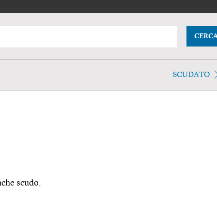
CERC
SCUDATO
anche scudo.