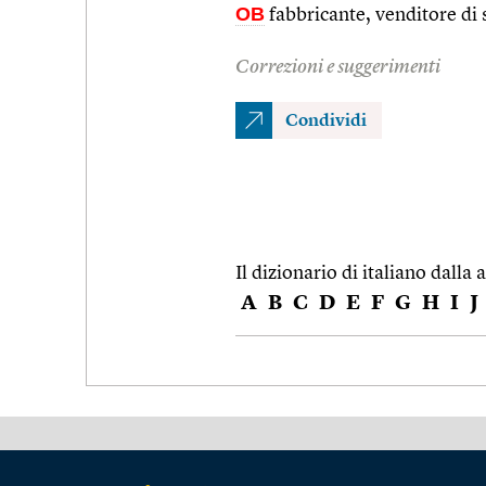
OB
fabbricante, venditore di 
Correzioni e suggerimenti
Condividi
Il dizionario di italiano dalla a
A
B
C
D
E
F
G
H
I
J