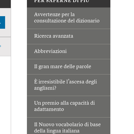
PER SAPERNE DI PIÙ
Avvertenze per la
consultazione del dizionario
A
Ricerca avanzata
Abbreviazioni
Il gran mare delle parole
È irresistibile l’ascesa degli
anglismi?
Un premio alla capacità di
adattamento
Il Nuovo vocabolario di base
della lingua italiana