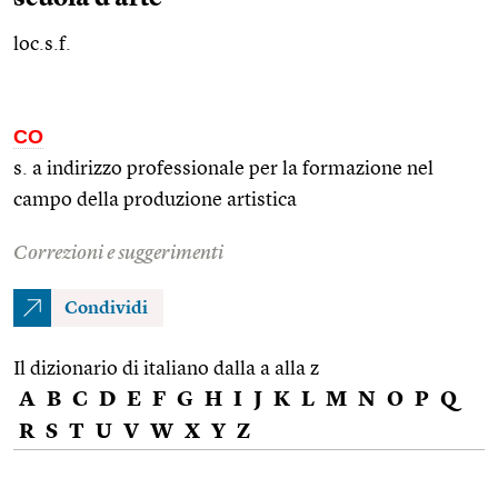
loc.s.f.
CO
s. a indirizzo professionale per la formazione nel
campo della produzione artistica
Correzioni e suggerimenti
Condividi
Il dizionario di italiano dalla a alla z
A
B
C
D
E
F
G
H
I
J
K
L
M
N
O
P
Q
R
S
T
U
V
W
X
Y
Z