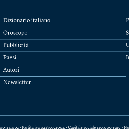
Dizionario italiano
P
Oroscopo
S
Pubblicità
U
Paesi
I
Autori
Newsletter
e 04003131002 • Partita iva 04850721004 • Capitale sociale 120.000 euro •
No