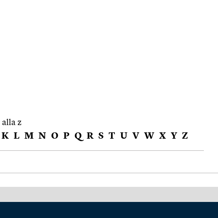
 alla z
K
L
M
N
O
P
Q
R
S
T
U
V
W
X
Y
Z