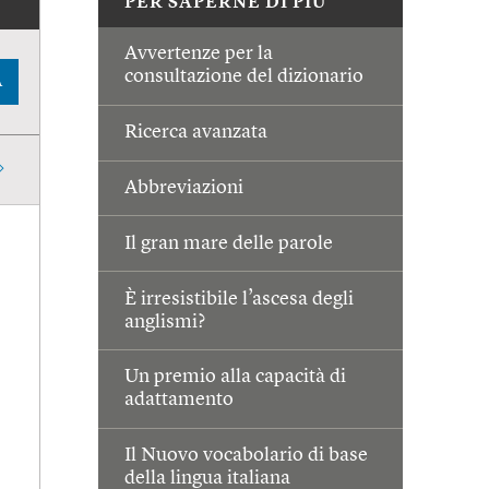
PER SAPERNE DI PIÙ
Avvertenze per la
consultazione del dizionario
A
Ricerca avanzata
Abbreviazioni
Il gran mare delle parole
È irresistibile l’ascesa degli
anglismi?
Un premio alla capacità di
adattamento
Il Nuovo vocabolario di base
della lingua italiana