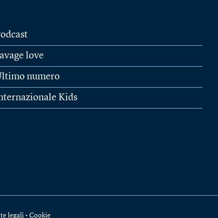
odcast
avage love
ltimo numero
nternazionale Kids
te legali
•
Cookie