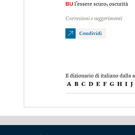
BU
l’essere scuro; oscurità
Correzioni e suggerimenti
Condividi
Il dizionario di italiano dalla a
A
B
C
D
E
F
G
H
I
J