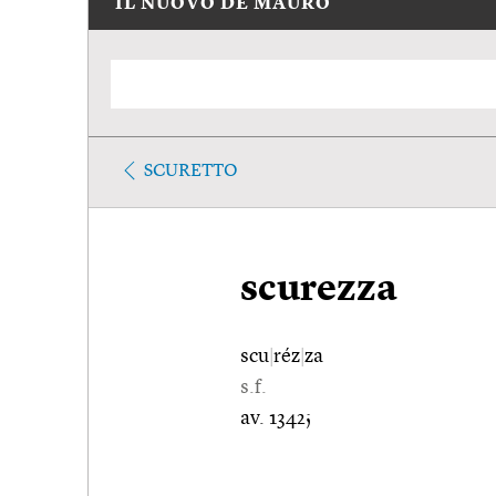
IL NUOVO DE MAURO
SCURETTO
scurezza
scu
|
réz
|
za
s.f.
av. 1342;