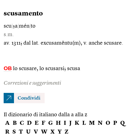
scusamento
scu
|
ṣa
|
mén
|
to
s.m.
av. 1311; dal lat. excusamĕntu(m), v. anche scusare.
OB
lo scusare, lo scusarsi; scusa
Correzioni e suggerimenti
Condividi
Il dizionario di italiano dalla a alla z
A
B
C
D
E
F
G
H
I
J
K
L
M
N
O
P
Q
R
S
T
U
V
W
X
Y
Z