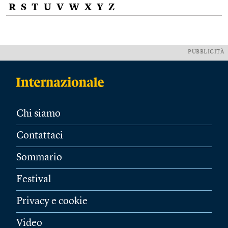
R
S
T
U
V
W
X
Y
Z
PUBBLICITÀ
Chi siamo
Contattaci
Sommario
Festival
Privacy e cookie
Video