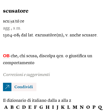
scusatore
scu
|
ṣa
|
tó
|
re
agg., s.m.
1304-08; dal lat. excusatōre(m), v. anche scusare.
OB
che, chi scusa, discolpa qcn. o giustifica un
comportamento
Correzioni e suggerimenti
Condividi
Il dizionario di italiano dalla a alla z
A
B
C
D
E
F
G
H
I
J
K
L
M
N
O
P
Q