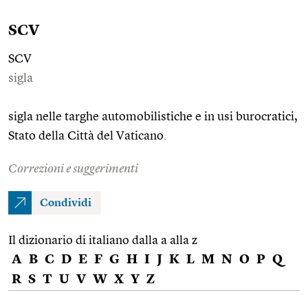
SCV
SCV
sigla
sigla nelle targhe automobilistiche e in usi burocratici,
Stato della Città del Vaticano.
Correzioni e suggerimenti
Condividi
Il dizionario di italiano dalla a alla z
A
B
C
D
E
F
G
H
I
J
K
L
M
N
O
P
Q
R
S
T
U
V
W
X
Y
Z