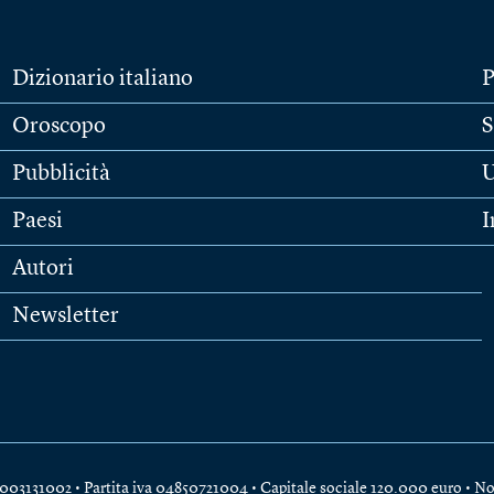
Dizionario italiano
P
Oroscopo
S
Pubblicità
U
Paesi
I
Autori
Newsletter
e 04003131002 • Partita iva 04850721004 • Capitale sociale 120.000 euro •
No