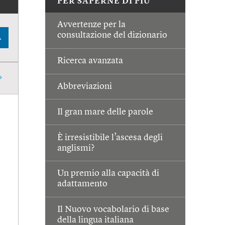
PER SAPERNE DI PIÙ
Avvertenze per la
consultazione del dizionario
A
Ricerca avanzata
Abbreviazioni
Il gran mare delle parole
È irresistibile l’ascesa degli
anglismi?
Un premio alla capacità di
adattamento
Il Nuovo vocabolario di base
della lingua italiana