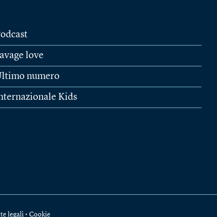
odcast
avage love
ltimo numero
nternazionale Kids
te legali
•
Cookie