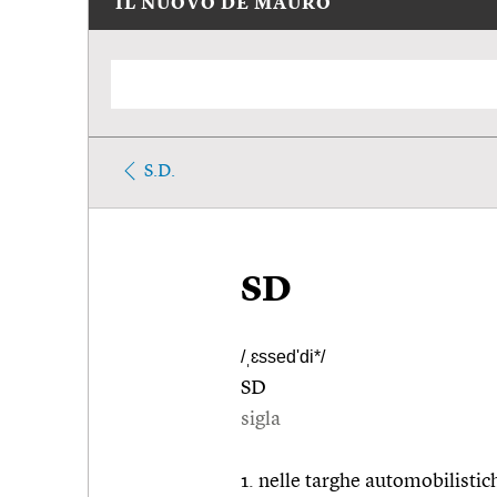
IL NUOVO DE MAURO
S.D.
SD
/ˌɛssed'di*/
SD
sigla
1. nelle targhe automobilistic