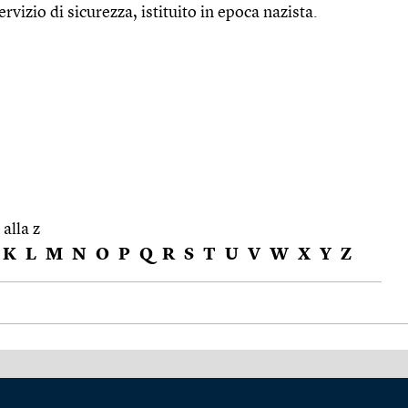
servizio di sicurezza, istituito in epoca nazista.
 alla z
K
L
M
N
O
P
Q
R
S
T
U
V
W
X
Y
Z