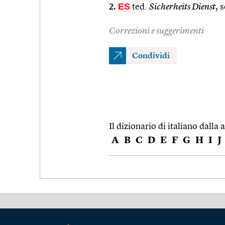
2.
ES
ted.
Sicherheits Dienst
, 
Correzioni e suggerimenti
Condividi
Il dizionario di italiano dalla a
A
B
C
D
E
F
G
H
I
J