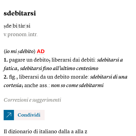
sdebitarsi
ṣde
|
bi
|
tàr
|
si
v.pronom.intr.
AD
(
io mi ṣdébito
)
1.
pagare un debito; liberarsi dai debiti:
sdebitarsi a
fatica
,
sdebitarsi fino all’ultimo centesimo
2.
fig., liberarsi da un debito morale:
sdebitarsi di una
cortesia
; anche ass.:
non so come sdebitarmi
Correzioni e suggerimenti
Condividi
Il dizionario di italiano dalla a alla z