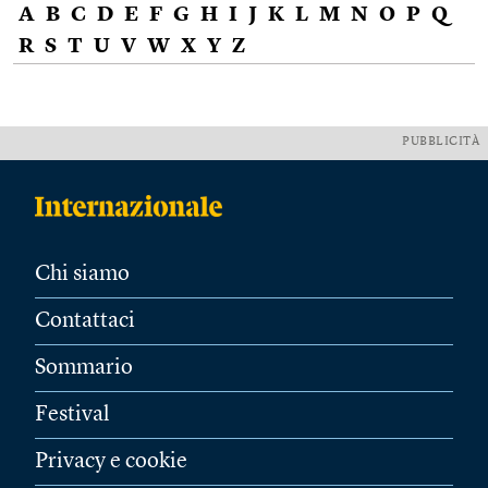
A
B
C
D
E
F
G
H
I
J
K
L
M
N
O
P
Q
R
S
T
U
V
W
X
Y
Z
PUBBLICITÀ
Chi siamo
Contattaci
Sommario
Festival
Privacy e cookie