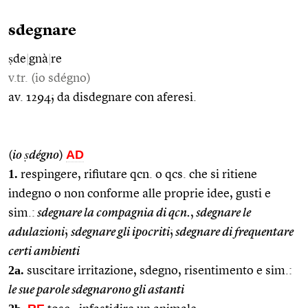
sdegnare
ṣde
|
gnà
|
re
v.tr. (io sdégno)
av. 1294; da disdegnare con aferesi.
AD
(
io ṣdégno
)
1.
respingere, rifiutare qcn. o qcs. che si ritiene
indegno o non conforme alle proprie idee, gusti e
sim.:
sdegnare la compagnia di qcn.
,
sdegnare le
adulazioni
;
sdegnare gli ipocriti
;
sdegnare di frequentare
certi ambienti
2a.
suscitare irritazione, sdegno, risentimento e sim.:
le sue parole sdegnarono gli astanti