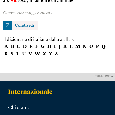
2b.
RE
tosc., infastidire un animale
Correzioni e suggerimenti
Condividi
Il dizionario di italiano dalla a alla z
A
B
C
D
E
F
G
H
I
J
K
L
M
N
O
P
Q
R
S
T
U
V
W
X
Y
Z
PUBBLICITÀ
Chi siamo