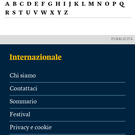
A
B
C
D
E
F
G
H
I
J
K
L
M
N
O
P
Q
R
S
T
U
V
W
X
Y
Z
PUBBLICITÀ
Chi siamo
Contattaci
Sommario
Festival
Privacy e cookie