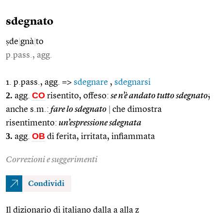
sdegnato
ṣde
|
gnà
|
to
p.pass., agg.
1. p.pass., agg. =>
sdegnare
,
sdegnarsi
2.
CO
agg.
risentito, offeso:
se n’è andato tutto sdegnato
;
anche s.m.:
fare lo sdegnato
|
che dimostra
risentimento:
un’espressione sdegnata
3.
OB
agg.
di ferita, irritata, infiammata
Correzioni e suggerimenti
Condividi
Il dizionario di italiano dalla a alla z