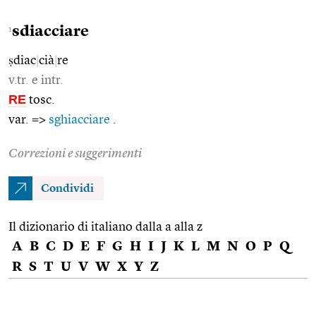
sdiacciare
1
ṣdiac
|
cià
|
re
v.tr. e intr.
RE
tosc.
var. =>
sghiacciare
.
Correzioni e suggerimenti
Condividi
Il dizionario di italiano dalla a alla z
A
B
C
D
E
F
G
H
I
J
K
L
M
N
O
P
Q
R
S
T
U
V
W
X
Y
Z