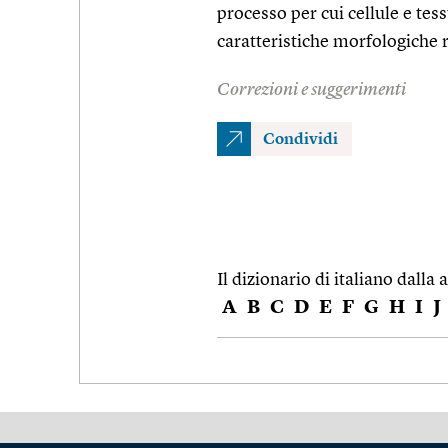
processo per cui cellule e tes
caratteristiche morfologiche 
Correzioni e suggerimenti
Condividi
Il dizionario di italiano dalla a
A
B
C
D
E
F
G
H
I
J