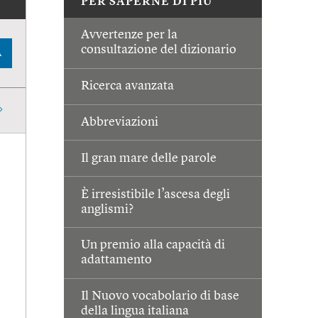
PER SAPERNE DI PIÙ
Avvertenze per la
consultazione del dizionario
A
Ricerca avanzata
Abbreviazioni
Il gran mare delle parole
È irresistibile l’ascesa degli
anglismi?
Un premio alla capacità di
adattamento
Il Nuovo vocabolario di base
della lingua italiana