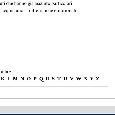
suti che hanno già assunto particolari
riacquistano caratteristiche embrionali
 alla z
K
L
M
N
O
P
Q
R
S
T
U
V
W
X
Y
Z