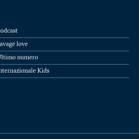
odcast
avage love
ltimo numero
nternazionale Kids