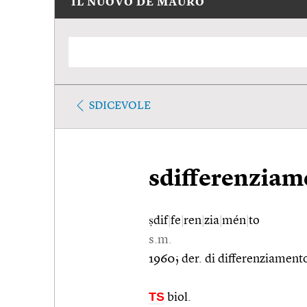
IL NUOVO DE MAURO
SDICEVOLE
sdifferenziam
ṣdif
|
fe
|
ren
|
zia
|
mén
|
to
s.m.
1960; der. di differenziamento
TS
biol.