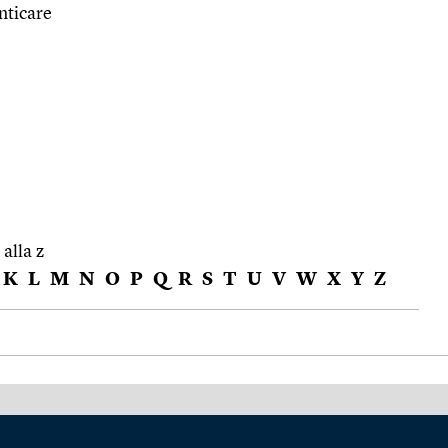
nticare
 alla z
K
L
M
N
O
P
Q
R
S
T
U
V
W
X
Y
Z