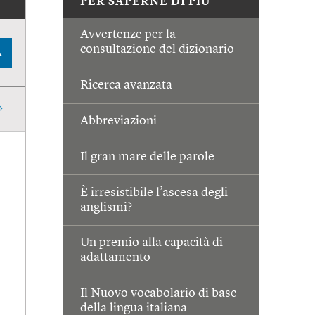
PER SAPERNE DI PIÙ
Avvertenze per la
consultazione del dizionario
A
Ricerca avanzata
Abbreviazioni
Il gran mare delle parole
È irresistibile l’ascesa degli
anglismi?
Un premio alla capacità di
adattamento
Il Nuovo vocabolario di base
della lingua italiana