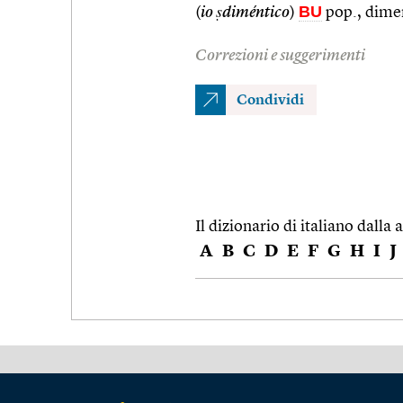
BU
(
io ṣdiméntico
)
pop., dime
Correzioni e suggerimenti
Condividi
Il dizionario di italiano dalla a
A
B
C
D
E
F
G
H
I
J