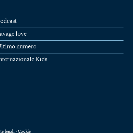
odcast
avage love
ltimo numero
nternazionale Kids
te legali
•
Cookie