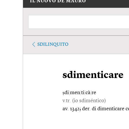
IL NUOVO DE MAURO
SDILINQUITO
sdimenticare
ṣdi
|
men
|
ti
|
cà
|
re
v.tr. (io sdiméntico)
av. 1342; der. di dimenticare c