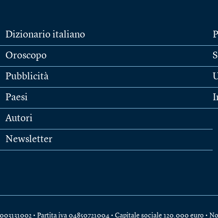
Dizionario italiano
P
Oroscopo
S
Pubblicità
U
Paesi
I
Autori
Newsletter
e 04003131002 • Partita iva 04850721004 • Capitale sociale 120.000 euro •
No