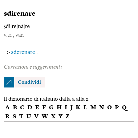
sdirenare
ṣdi
|
re
|
nà
|
re
v.tr., var.
=>
sderenare
.
Correzioni e suggerimenti
Condividi
Il dizionario di italiano dalla a alla z
A
B
C
D
E
F
G
H
I
J
K
L
M
N
O
P
Q
R
S
T
U
V
W
X
Y
Z