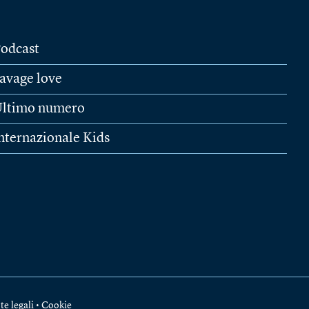
odcast
avage love
ltimo numero
nternazionale Kids
te legali
•
Cookie