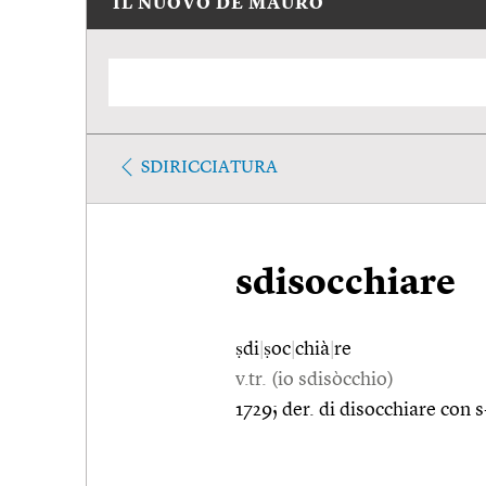
IL NUOVO DE MAURO
SDIRICCIATURA
sdisocchiare
ṣdi
|
ṣoc
|
chià
|
re
v.tr. (io sdisòcchio)
1729; der. di disocchiare con s