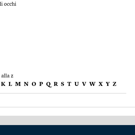
i occhi
 alla z
K
L
M
N
O
P
Q
R
S
T
U
V
W
X
Y
Z