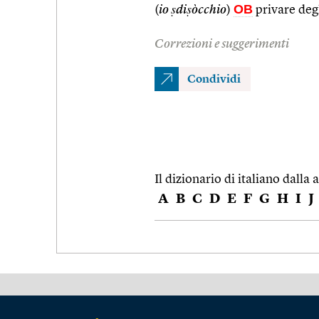
OB
(
io ṣdiṣòcchio
)
privare degl
Correzioni e suggerimenti
Condividi
Il dizionario di italiano dalla a
A
B
C
D
E
F
G
H
I
J