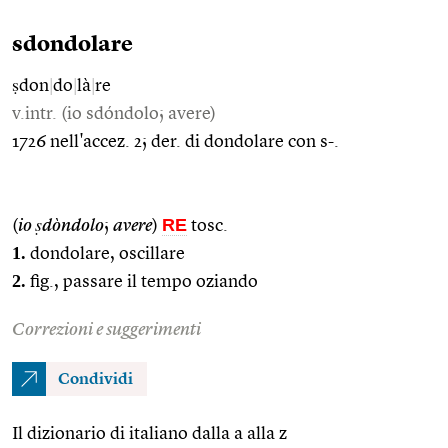
sdondolare
ṣdon
|
do
|
là
|
re
v.intr. (io sdóndolo; avere)
1726 nell'accez. 2; der. di dondolare con s-.
RE
(
io ṣdòndolo
;
avere
)
tosc.
1.
dondolare, oscillare
2.
fig., passare il tempo oziando
Correzioni e suggerimenti
Condividi
Il dizionario di italiano dalla a alla z