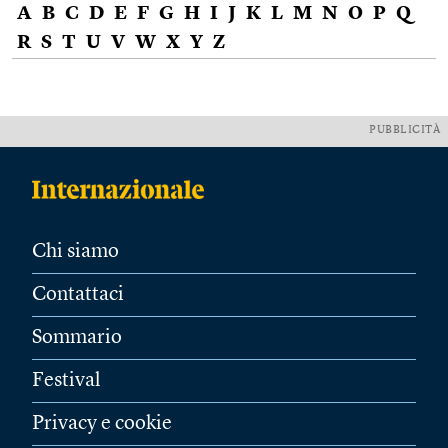
A
B
C
D
E
F
G
H
I
J
K
L
M
N
O
P
Q
R
S
T
U
V
W
X
Y
Z
PUBBLICITÀ
Chi siamo
Contattaci
Sommario
Festival
Privacy e cookie