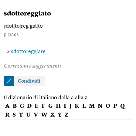
sdottoreggiato
ṣdot
|
to
|
reg
|
già
|
to
p.pass.
=>
sdottoreggiare
.
Correzioni e suggerimenti
Condividi
Il dizionario di italiano dalla a alla z
A
B
C
D
E
F
G
H
I
J
K
L
M
N
O
P
Q
R
S
T
U
V
W
X
Y
Z