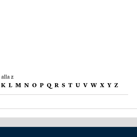
 alla z
K
L
M
N
O
P
Q
R
S
T
U
V
W
X
Y
Z