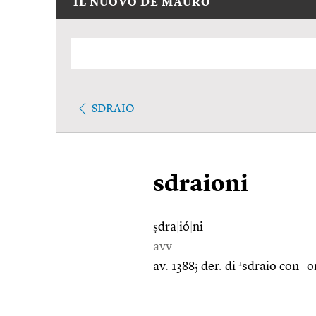
IL NUOVO DE MAURO
SDRAIO
sdraioni
ṣdra
|
ió
|
ni
avv.
1
av. 1388; der. di
sdraio con -o