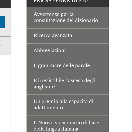
PER SAPERNE DI PIÙ
Avvertenze per la
consultazione del dizionario
A
Ricerca avanzata
Abbreviazioni
Il gran mare delle parole
È irresistibile l’ascesa degli
anglismi?
Un premio alla capacità di
adattamento
Il Nuovo vocabolario di base
della lingua italiana