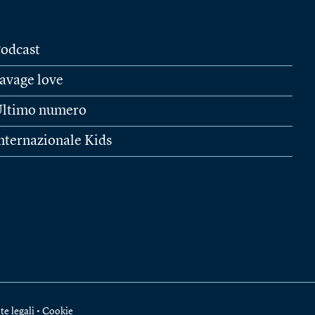
odcast
avage love
ltimo numero
nternazionale Kids
te legali
•
Cookie