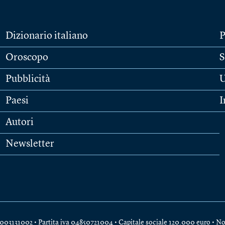
Dizionario italiano
P
Oroscopo
S
Pubblicità
U
Paesi
I
Autori
Newsletter
e 04003131002 • Partita iva 04850721004 • Capitale sociale 120.000 euro •
No