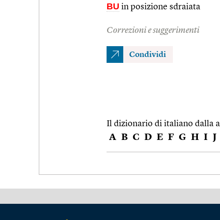
BU
in posizione sdraiata
Correzioni e suggerimenti
Condividi
Il dizionario di italiano dalla a
A
B
C
D
E
F
G
H
I
J