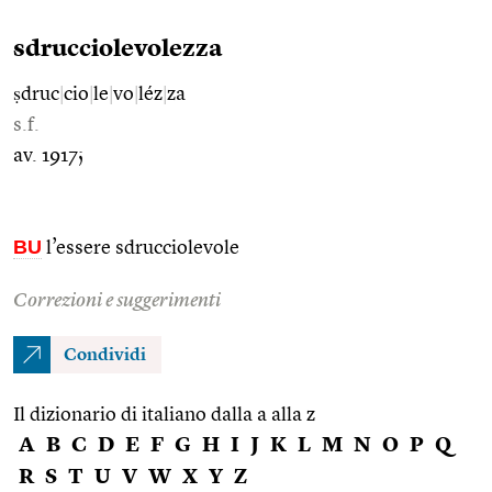
sdrucciolevolezza
ṣdruc
|
cio
|
le
|
vo
|
léz
|
za
s.f.
av. 1917;
BU
l’essere sdrucciolevole
Correzioni e suggerimenti
Condividi
Il dizionario di italiano dalla a alla z
A
B
C
D
E
F
G
H
I
J
K
L
M
N
O
P
Q
R
S
T
U
V
W
X
Y
Z