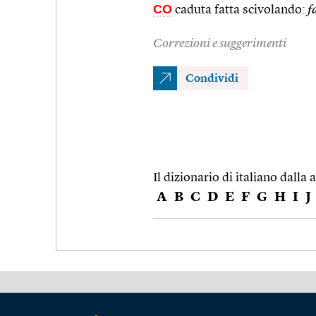
CO
caduta fatta scivolando:
f
Correzioni e suggerimenti
Condividi
Il dizionario di italiano dalla a
A
B
C
D
E
F
G
H
I
J