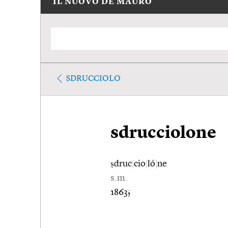
IL NUOVO DE MAURO
SDRUCCIOLO
sdrucciolone
ṣdruc
|
cio
|
ló
|
ne
s.m.
1863;