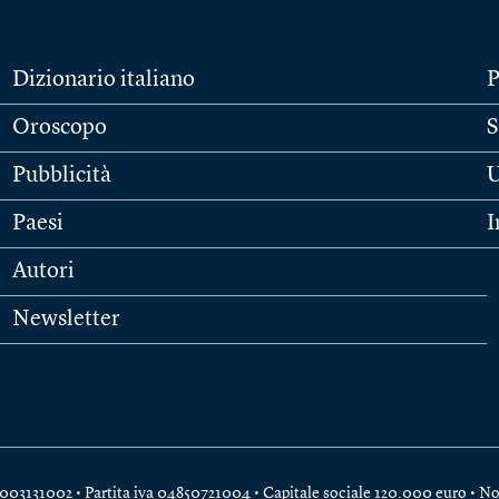
Dizionario italiano
P
Oroscopo
S
Pubblicità
U
Paesi
I
Autori
Newsletter
e 04003131002 • Partita iva 04850721004 • Capitale sociale 120.000 euro •
No