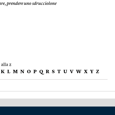
are
,
prendere uno sdrucciolone
 alla z
K
L
M
N
O
P
Q
R
S
T
U
V
W
X
Y
Z