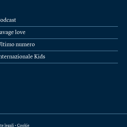
odcast
avage love
ltimo numero
nternazionale Kids
te legali
•
Cookie