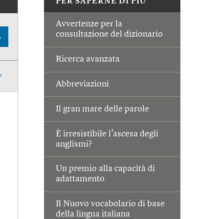
PER SAPERNE DI PIÙ
Avvertenze per la
consultazione del dizionario
A
Ricerca avanzata
Abbreviazioni
Il gran mare delle parole
È irresistibile l’ascesa degli
anglismi?
Un premio alla capacità di
adattamento
Il Nuovo vocabolario di base
della lingua italiana