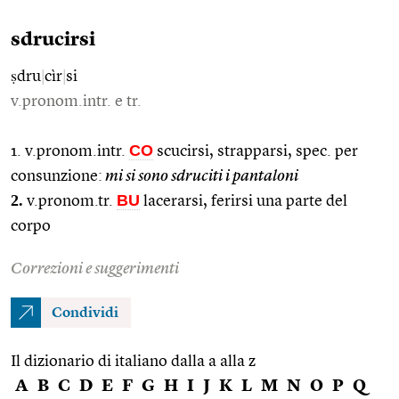
sdrucirsi
ṣdru
|
cìr
|
si
v.pronom.intr. e tr.
CO
1. v.pronom.intr.
scucirsi, strapparsi, spec. per
consunzione:
mi si sono sdruciti i pantaloni
2.
BU
v.pronom.tr.
lacerarsi, ferirsi una parte del
corpo
Correzioni e suggerimenti
Condividi
Il dizionario di italiano dalla a alla z
A
B
C
D
E
F
G
H
I
J
K
L
M
N
O
P
Q