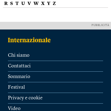
R
S
T
U
V
W
X
Y
Z
PUBBLICITÀ
Chi siamo
Contattaci
Sommario
Festival
Privacy e cookie
Video