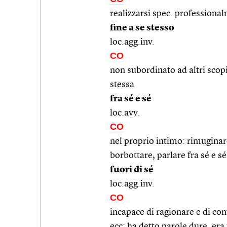
realizzarsi spec. professiona
fine a se stesso
loc.agg.inv.
CO
non subordinato ad altri scopi: 
stessa
fra sé e sé
loc.avv.
CO
nel proprio intimo: rimuginare
borbottare, parlare fra sé e sé
fuori di sé
loc.agg.inv.
CO
incapace di ragionare e di con
ecc: ha detto parole dure, era 