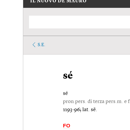
IL NUOVO DE MAURO
S.E.
sé
sé
pron.pers. di terza pers.m. e f.
1193-96; lat. sē.
FO