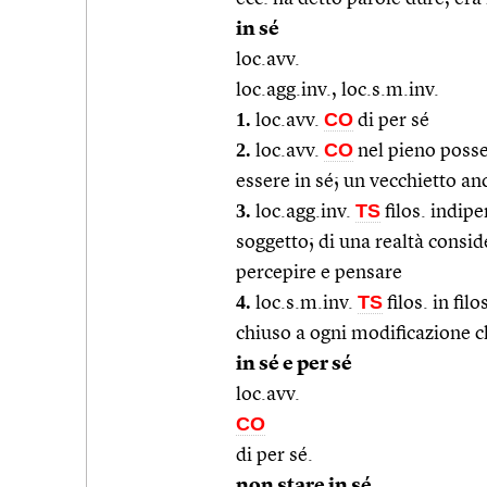
in sé
loc.avv.
loc.agg.inv., loc.s.m.inv.
1.
CO
loc.avv.
di per sé
2.
CO
loc.avv.
nel pieno posse
essere in sé; un vecchietto a
3.
TS
loc.agg.inv.
filos. indip
soggetto; di una realtà conside
percepire e pensare
4.
TS
loc.s.m.inv.
filos. in fil
chiuso a ogni modificazione 
in sé e per sé
loc.avv.
CO
di per sé.
non stare in sé