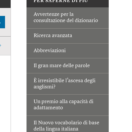
PER SAPERNE DI PIÙ
Avvertenze per la
consultazione del dizionario
A
Ricerca avanzata
Abbreviazioni
Il gran mare delle parole
È irresistibile l’ascesa degli
anglismi?
Un premio alla capacità di
adattamento
Il Nuovo vocabolario di base
della lingua italiana