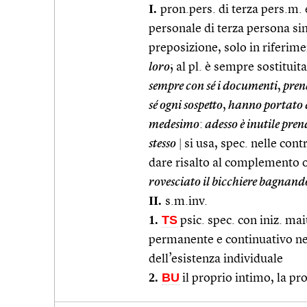
I.
pron.pers. di terza pers.m. 
personale di terza persona si
preposizione, solo in riferime
loro
; al pl. è sempre sostituit
sempre con sé i documenti
,
prend
sé ogni sospetto
,
hanno portato co
medesimo
:
adesso è inutile prend
stesso
|
si usa, spec. nelle cont
dare risalto al complemento 
rovesciato il bicchiere bagnando 
II.
s.m.inv.
1.
TS
psic. spec. con iniz. mai
permanente e continuativo ne
dell’esistenza individuale
2.
BU
il proprio intimo, la pr