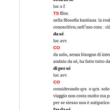
loc.s.f.
TS
filos.
nella filosofia kantiana: la r
conoscitivo; nell’uso com.: ciò
da sé
loc.avv.
CO
da solo, senza bisogno di inte
andato da sé, ha fatto tutto da
di per sé
loc.avv.
CO
considerando qcs. o qcn. solo n
viaggio non costa molto ma poi
per se stesso non è antipatic
far da sé