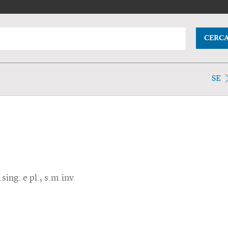
CERC
SE
sing. e pl., s.m.inv.