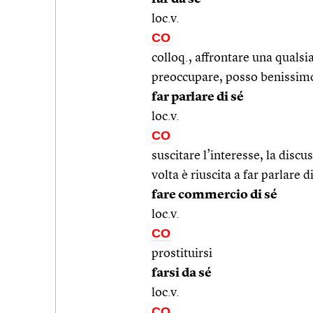
loc.v.
CO
colloq., affrontare una qualsia
preoccupare, posso benissim
far parlare di sé
loc.v.
CO
suscitare l’interesse, la disc
volta è riuscita a far parlare d
fare commercio di sé
loc.v.
CO
prostituirsi
farsi da sé
loc.v.
CO