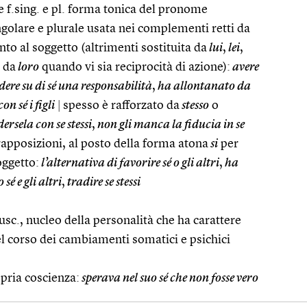
e f.sing. e pl. forma tonica del pronome
ngolare e plurale usata nei complementi retti da
nto al soggetto (altrimenti sostituita da
lui
,
lei
,
a da
loro
quando vi sia reciprocità di azione):
avere
ere su di sé una responsabilità
,
ha allontanato da
n sé i figli
|
spesso è rafforzato da
stesso
o
ersela con se stessi
,
non gli manca la fiducia in se
rapposizioni, al posto della forma atona
si
per
oggetto:
l’alternativa di favorire sé o gli altri
,
ha
sé e gli altri
,
tradire se stessi
usc., nucleo della personalità che ha carattere
l corso dei cambiamenti somatici e psichici
opria coscienza:
sperava nel suo sé che non fosse vero