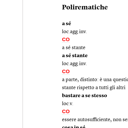
Polirematiche
a sé
loc.agg.inv.
CO
a sé stante
a sé stante
loc.agg.inv.
CO
a parte, distinto: è una quest
stante rispetto a tutti gli altri
bastare a se stesso
loc.v.
CO
essere autosufficiente, non se
cosa in sé